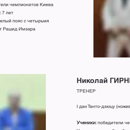
тели чемпионатов Киева
: 7 лет
 белый пояс с четырьмя
т Рашид Имзара
Николай ГИРН
ТРЕНЕР
I дан Танто-дзюцу (ноже
Ученики
: победители ч