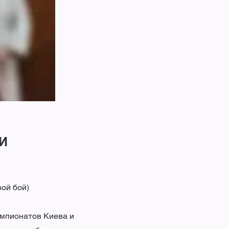
И
вой бой)
емпионатов Киева и