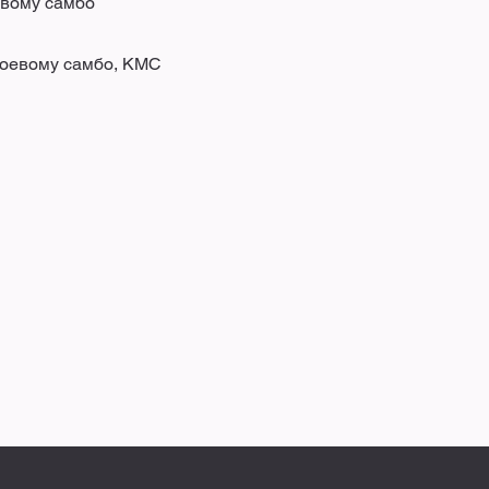
евому самбо
боевому самбо, КМС