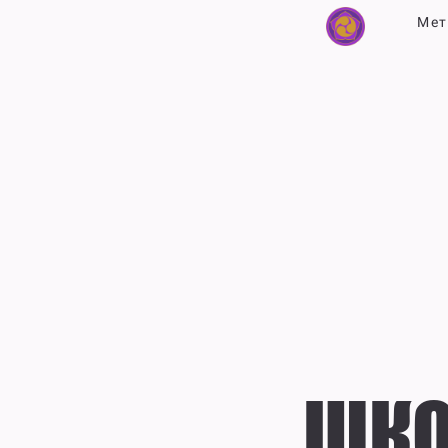
Мет
ШКО