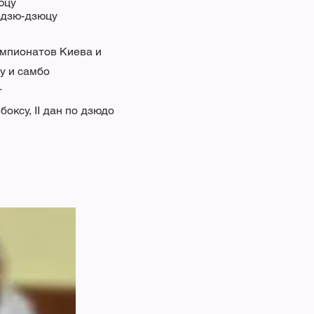
юцу
 дзю-дзюцу
емпионатов Киева и
у и самбо
т
боксу, II дан по дзюдо