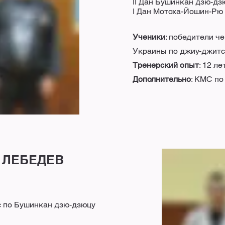
II Дан Бушинкан дзю-дз
I Дан Мотоха-Йошин-Рю
Ученики
: победители ч
Украины по джиу-джитс
Тренерский опыт
: 12 ле
Дополнительно
: КМС по 
 ЛЕБЕДЕВ
 по Бушинкан дзю-дзюцу