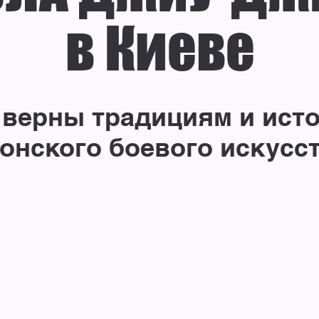
в Киеве
верны традициям и ист
онского боевого искусс